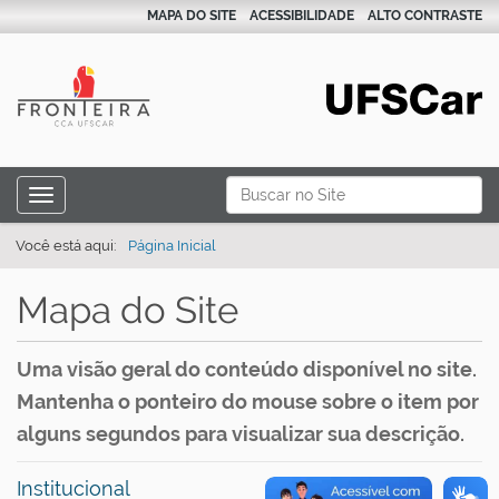
MAPA DO SITE
ACESSIBILIDADE
ALTO CONTRASTE
N
Busca
Toggle navigation
a
Busca Avançada…
v
Você está aqui:
Página Inicial
e
Mapa do Site
g
a
ç
Uma visão geral do conteúdo disponível no site.
ã
Mantenha o ponteiro do mouse sobre o item por
o
alguns segundos para visualizar sua descrição.
Institucional