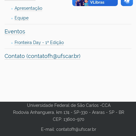
Apresentação
Equipe
Eventos
Fronteira Day - 1ª Edição
Contato (contatofh@ufscar.br)
Universidade Federal de São Carlos -CCA
Rodovia Anhanguera, km 174 - SP-330 - Araras - SP - BR
CEP: 13600-970
E-mail: contatofh@ufscar.br