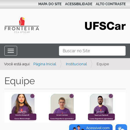
MAPA DO SITE
ACESSIBILIDADE
ALTO CONTRASTE
N
Busca
Toggle navigation
a
Busca Avançada…
v
Você está aqui:
Página Inicial
Institucional
Equipe
e
Equipe
g
a
ç
ã
o