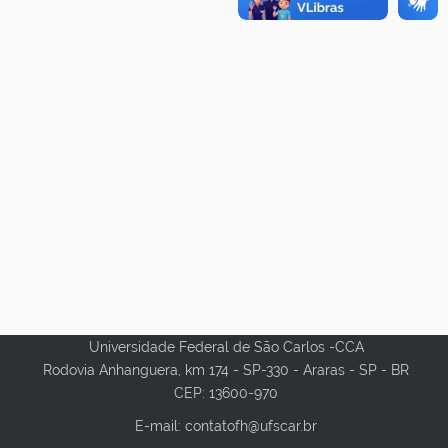
Universidade Federal de São Carlos -CCA
Rodovia Anhanguera, km 174 - SP-330 - Araras - SP - BR
CEP: 13600-970
E-mail: contatofh@ufscar.br