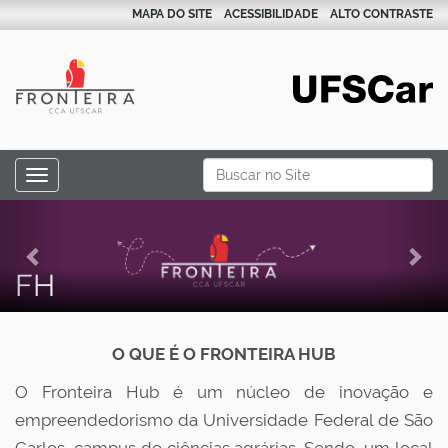
MAPA DO SITE
ACESSIBILIDADE
ALTO CONTRASTE
N
Busca
Toggle navigation
a
Busca Avançada…
P
N
v
r
e
e
g
FH
e
x
a
v
t
ç
i
O QUE É O FRONTEIRA HUB
ã
o
o
O Fronteira Hub é um núcleo de inovação e
u
empreendedorismo da Universidade Federal de São
s